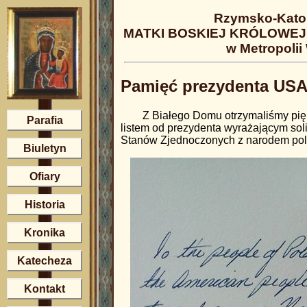
Rzymsko-Katol
MATKI BOSKIEJ KRÓLOWEJ 
w Metropolii
Pamięć prezydenta USA 
Z Białego Domu otrzymaliśmy pię
Parafia
listem od prezydenta wyrażającym sol
Stanów Zjednoczonych z narodem pol
Biuletyn
Ofiary
Historia
Kronika
Katecheza
Kontakt