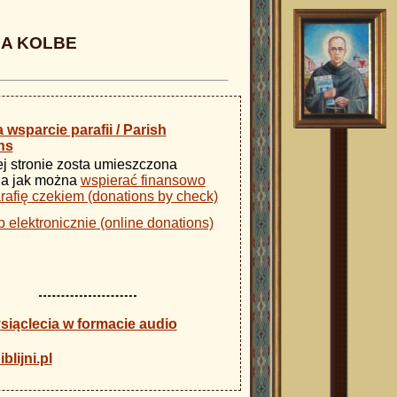
NA KOLBE
a wsparcie parafii / Parish
ns
j stronie zosta umieszczona
ja jak można
wspierać finansowo
rafię czekiem (donations by check)
b elektronicznie (online donations)
ysiąclecia w formacie audio
blijni.pl