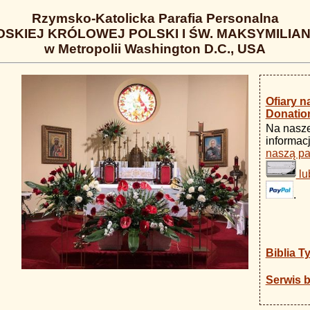
Rzymsko-Katolicka Parafia Personalna
OSKIEJ KRÓLOWEJ POLSKI I ŚW. MAKSYMILIA
w Metropolii Washington D.C., USA
Ofiary n
Donatio
Na nasze
informac
naszą pa
lu
.
Biblia T
Serwis bi