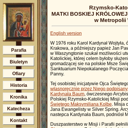
Rzymsko-Katol
MATKI BOSKIEJ KRÓLOWEJ 
w Metropolii
English version
W 1976 roku Karol Kardynał Wojtyła,
Krakowa, a późniejszy papież Jan Pawe
Parafia
w Waszyngtonie szukał możliwości utw
Katolickiej, której celem byłoby służe
Biuletyn
gromadzącej sie na polskie Msze Św
Sanktuarium Niepokalanego Poczęcia 
Ofiary
Panny.
Tej osobistej inicjatywie Ojca Święte
Historia
własnoręcznie przez Niego podpisanym
Kardynała Baum
, ówczesnego Arcybi
Kronika
Polskiej Rzymsko-Katolickiej Misji po
Świętego Maksymiliana Kolbe
. Misja
Katecheza
Jana Ewangelisty w Silver Spring. Arc
nastepca Kardynała Baum, podniósł Mis
Kontakt
Duszpasterstwo w Misji i Parafii pełnil